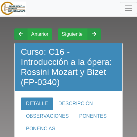
Anterior
Siguiente
Curso: C16 -
Introducción a la ópera:
Rossini Mozart y Bizet
(FP-0340)
DETALLE
DESCRIPCIÓN
OBSERVACIONES
PONENTES
PONENCIAS