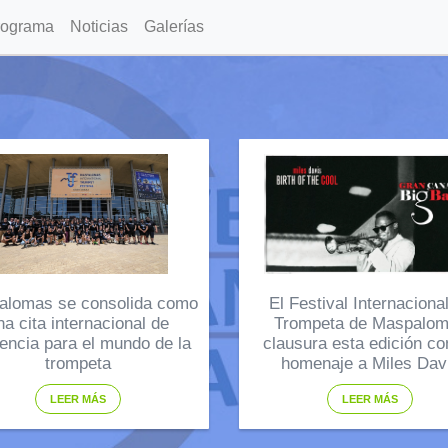
rograma
Noticias
Galerías
alomas se consolida como
El Festival Internaciona
na cita internacional de
Trompeta de Maspalo
rencia para el mundo de la
clausura esta edición co
trompeta
homenaje a Miles Dav
LEER MÁS
LEER MÁS