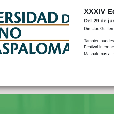
XXXIV E
Del 29 de ju
Director: Guille
También puedes 
Festival Interna
Maspalomas a t