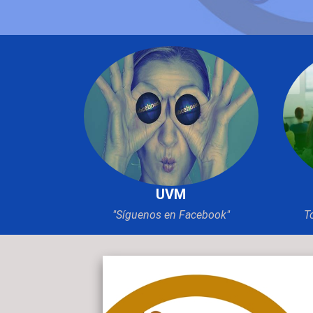
UVM
"Síguenos en Facebook"
T