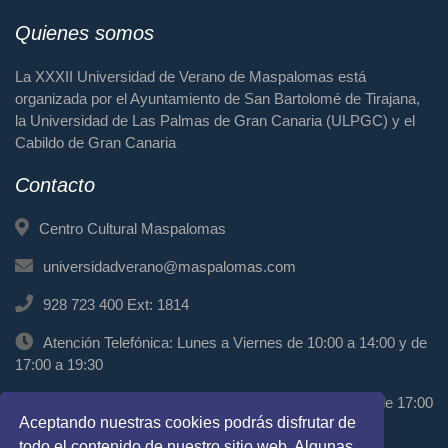
Quienes somos
La XXXII Universidad de Verano de Maspalomas está
organizada por el Ayuntamiento de San Bartolomé de Tirajana,
la Universidad de Las Palmas de Gran Canaria (ULPGC) y el
Cabildo de Gran Canaria
Contacto
Centro Cultural Maspalomas
universidadverano@maspalomas.com
928 723 400 Ext: 1814
Atención Telefónica: Lunes a Viernes de 10:00 a 14:00 y de
17:00 a 19:30
Atención Presencial: Miércoles de 11:00 a 13:00 y de 17:00
Aceptando nuestras cookies podrás disfrutar de
a 19:00
todo el contenido de nuestro sitio web. Algunas