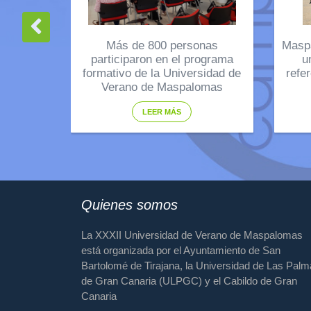
Más de 800 personas
Masp
participaron en el programa
u
formativo de la Universidad de
refe
Verano de Maspalomas
LEER MÁS
Quienes somos
La XXXII Universidad de Verano de Maspalomas
está organizada por el Ayuntamiento de San
Bartolomé de Tirajana, la Universidad de Las Pal
de Gran Canaria (ULPGC) y el Cabildo de Gran
Canaria