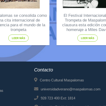
alomas se consolida como
El Festival Internaciona
na cita internacional de
Trompeta de Maspalo
rencia para el mundo de la
clausura esta edición co
trompeta
homenaje a Miles Dav
LEER MÁS
LEER MÁS
Contacto
Centro Cultural Maspalomas
universidadverano@maspalomas.com
mas
928 723 400 Ext: 1814