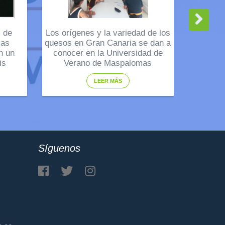
l de
Los orígenes y la variedad de los
mas
quesos en Gran Canaria se dan a
n un
conocer en la Universidad de
is
Verano de Maspalomas
LEER MÁS
Síguenos