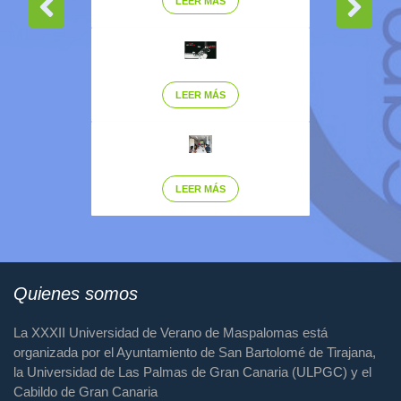
LEER MÁS
LEER MÁS
LEER MÁS
Quienes somos
La XXXII Universidad de Verano de Maspalomas está
organizada por el Ayuntamiento de San Bartolomé de Tirajana,
la Universidad de Las Palmas de Gran Canaria (ULPGC) y el
Cabildo de Gran Canaria