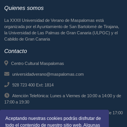
Quienes somos
La XXXII Universidad de Verano de Maspalomas está
organizada por el Ayuntamiento de San Bartolomé de Tirajana,
la Universidad de Las Palmas de Gran Canaria (ULPGC) y el
Cabildo de Gran Canaria
Contacto
Centro Cultural Maspalomas
universidadverano@maspalomas.com
928 723 400 Ext: 1814
Atención Telefónica: Lunes a Viernes de 10:00 a 14:00 y de
17:00 a 19:30
Atención Presencial: Miércoles de 11:00 a 13:00 y de 17:00
Aceptando nuestras cookies podrás disfrutar de
a 19:00
todo el contenido de nuestro sitio web. Algunas