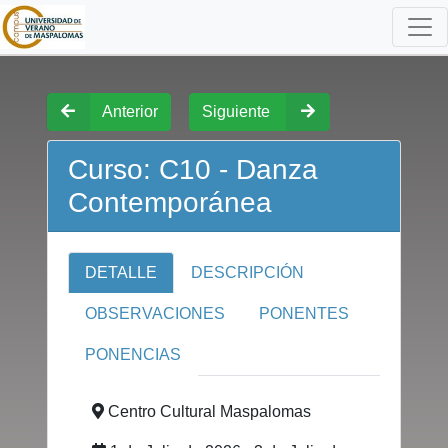
Anterior
Siguiente
Curso: C10 - Danza
Contemporánea
DETALLE
DESCRIPCIÓN
OBSERVACIONES
PONENTES
PONENCIAS
Centro Cultural Maspalomas