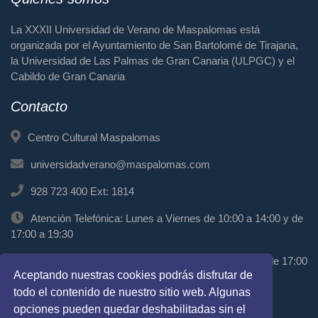
La XXXII Universidad de Verano de Maspalomas está
organizada por el Ayuntamiento de San Bartolomé de Tirajana,
la Universidad de Las Palmas de Gran Canaria (ULPGC) y el
Cabildo de Gran Canaria
Contacto
Centro Cultural Maspalomas
universidadverano@maspalomas.com
928 723 400 Ext: 1814
Atención Telefónica: Lunes a Viernes de 10:00 a 14:00 y de
17:00 a 19:30
Atención Presencial: Miércoles de 11:00 a 13:00 y de 17:00
Aceptando nuestras cookies podrás disfrutar de
a 19:00
todo el contenido de nuestro sitio web. Algunas
Síguenos
opciones pueden quedar deshabilitadas sin el