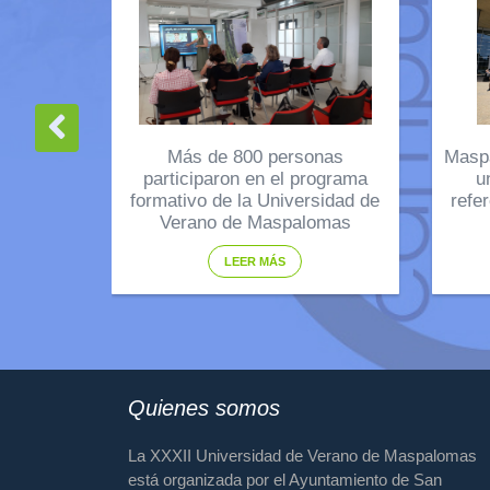
Más de 800 personas
Masp
participaron en el programa
u
formativo de la Universidad de
refe
Verano de Maspalomas
LEER MÁS
Quienes somos
La XXXII Universidad de Verano de Maspalomas
está organizada por el Ayuntamiento de San