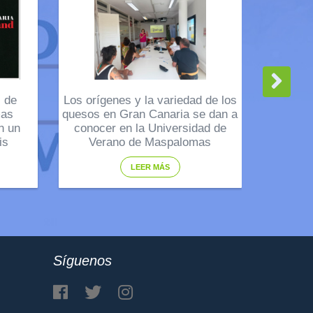
l de
Los orígenes y la variedad de los
mas
quesos en Gran Canaria se dan a
n un
conocer en la Universidad de
is
Verano de Maspalomas
LEER MÁS
Síguenos