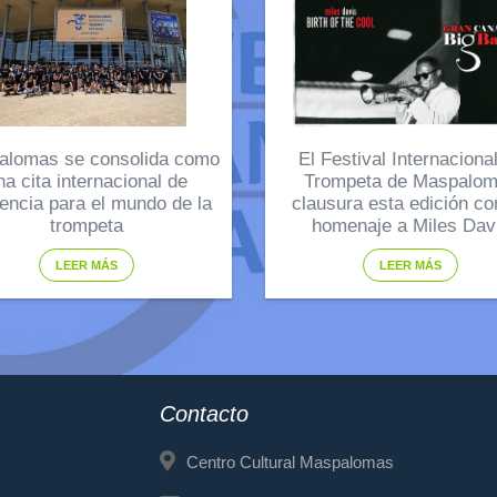
alomas se consolida como
El Festival Internaciona
na cita internacional de
Trompeta de Maspalo
rencia para el mundo de la
clausura esta edición co
trompeta
homenaje a Miles Dav
LEER MÁS
LEER MÁS
Contacto
Centro Cultural Maspalomas