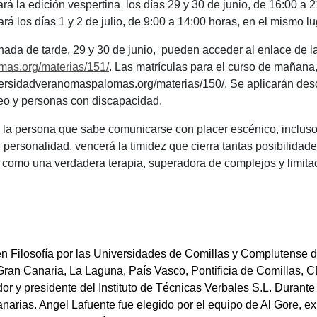
ará la edición vespertina los días
29 y 30 de junio, de 16:00 a 2
 los días 1 y 2 de julio, de 9:00 a 14:00 horas, en el mismo lu
nada de tarde, 29 y 30 de junio, pueden acceder al enlace de la
mas.org/materias/151/
. Las matrículas para el curso de mañana, 
iversidadveranomaspalomas.org/materias/150/.
Se aplicarán des
o y personas con discapacidad.
e la persona que sabe comunicarse con placer escénico, incluso e
ersonalidad, vencerá la timidez que cierra tantas posibilidades
a como una verdadera terapia, superadora de complejos y limitac
en Filosofía por las Universidades de Comillas y Complutense d
ran Canaria, La Laguna, País Vasco, Pontificia de Comillas,
or y presidente del Instituto de Técnicas Verbales S.L. Durante
arias. Angel Lafuente fue elegido por el equipo de Al Gore, e