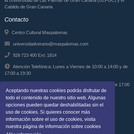
la Universidad de Las Palmas de Gran Canaria (ULPGC) y el
Cabildo de Gran Canaria
Contacto
Centro Cultural Maspalomas
universidadverano@maspalomas.com
928 723 400 Ext: 1814
Atención Telefónica: Lunes a Viernes de 10:00 a 14:00 y de
17:00 a 19:30
Atención Presencial: Miércoles de 11:00 a 13:00 y de 17:00
Aceptando nuestras cookies podrás disfrutar de
a 19:00
todo el contenido de nuestro sitio web. Algunas
Síguenos
opciones pueden quedar deshabilitadas sin el
uso de cookies. Si quieres conocer más
información sobre el uso de cookies, visita
nuestra página de información sobre cookies