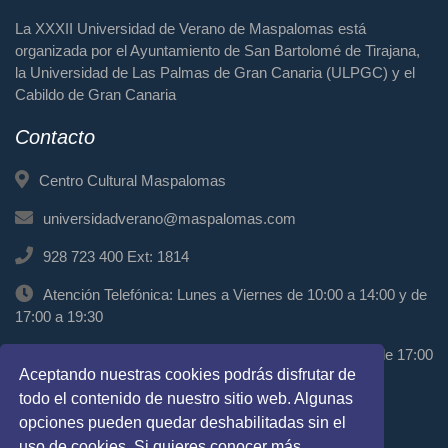
La XXXII Universidad de Verano de Maspalomas está
organizada por el Ayuntamiento de San Bartolomé de Tirajana,
la Universidad de Las Palmas de Gran Canaria (ULPGC) y el
Cabildo de Gran Canaria
Contacto
Centro Cultural Maspalomas
universidadverano@maspalomas.com
928 723 400 Ext: 1814
Atención Telefónica: Lunes a Viernes de 10:00 a 14:00 y de
17:00 a 19:30
Atención Presencial: Miércoles de 11:00 a 13:00 y de 17:00
Aceptando nuestras cookies podrás disfrutar de
a 19:00
todo el contenido de nuestro sitio web. Algunas
Síguenos
opciones pueden quedar deshabilitadas sin el
uso de cookies. Si quieres conocer más