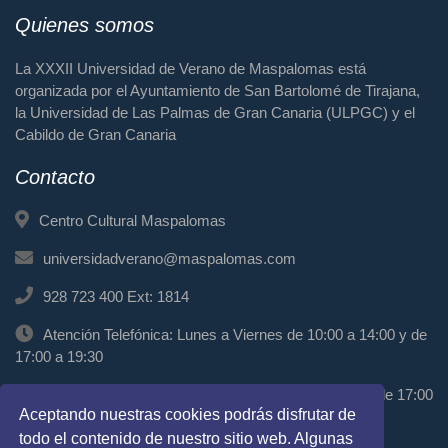
Quienes somos
La XXXII Universidad de Verano de Maspalomas está
organizada por el Ayuntamiento de San Bartolomé de Tirajana,
la Universidad de Las Palmas de Gran Canaria (ULPGC) y el
Cabildo de Gran Canaria
Contacto
Centro Cultural Maspalomas
universidadverano@maspalomas.com
928 723 400 Ext: 1814
Atención Telefónica: Lunes a Viernes de 10:00 a 14:00 y de
17:00 a 19:30
Atención Presencial: Miércoles de 11:00 a 13:00 y de 17:00
Aceptando nuestras cookies podrás disfrutar de
a 19:00
todo el contenido de nuestro sitio web. Algunas