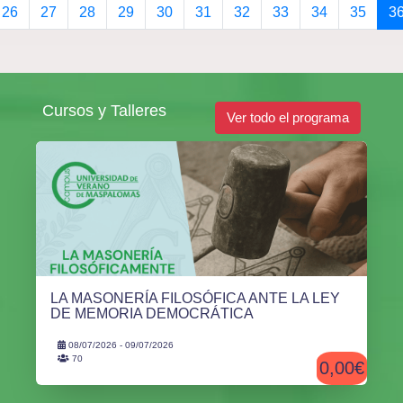
26
27
28
29
30
31
32
33
34
35
3
Cursos y Talleres
Ver todo el programa
LA MASONERÍA FILOSÓFICA ANTE LA LEY
DE MEMORIA DEMOCRÁTICA
08/07/2026 - 09/07/2026
70
0,00€