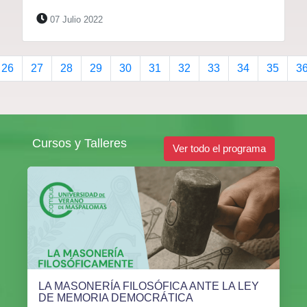
07 Julio 2022
26
27
28
29
30
31
32
33
34
35
3
Cursos y Talleres
Ver todo el programa
LA MASONERÍA FILOSÓFICA ANTE LA LEY
DE MEMORIA DEMOCRÁTICA