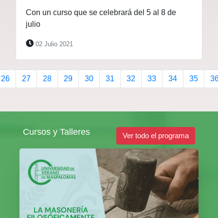
Con un curso que se celebrará del 5 al 8 de
julio
02 Julio 2021
26
27
28
29
30
31
32
33
34
35
3
Cursos y Talleres
Ver todo el programa