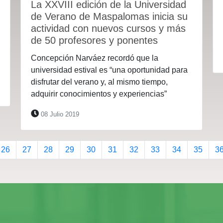
La XXVIII edición de la Universidad
de Verano de Maspalomas inicia su
actividad con nuevos cursos y más
de 50 profesores y ponentes
Concepción Narváez recordó que la
universidad estival es “una oportunidad para
disfrutar del verano y, al mismo tiempo,
adquirir conocimientos y experiencias”
08 Julio 2019
26
27
28
29
30
31
32
33
34
35
3